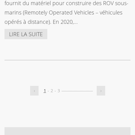
fournit du matériel pour construire des ROV sous-
marins (Remotely Operated Vehicles – véhicules
opérés à distance). En 2020,…
LIRE LA SUITE
‹
1
-
2
-
3
-
-
-
-
-
-
-
-
-
-
-
-
-
-
-
-
-
-
-
-
-
-
-
-
-
-
›