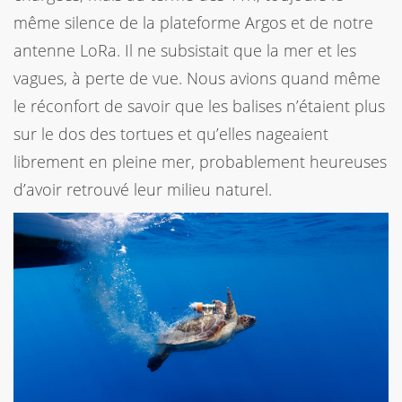
même silence de la plateforme Argos et de notre
antenne LoRa. Il ne subsistait que la mer et les
vagues, à perte de vue. Nous avions quand même
le réconfort de savoir que les balises n’étaient plus
sur le dos des tortues et qu’elles nageaient
librement en pleine mer, probablement heureuses
d’avoir retrouvé leur milieu naturel.