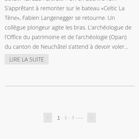
S’apprêtant à remonter sur le bateau «Celtic La
Tène», Fabien Langenegger se retourne. Un
collègue plongeur agite les bras. L’archéologue de
l’Office du patrimoine et de l’archéologie (Opan)
du canton de Neuchâtel s’attend à devoir voler…
LIRE LA SUITE
‹
1
-
2
-
3
-
-
-
-
-
-
›