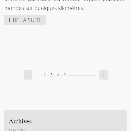
mondes sur quelques kilomètres…
LIRE LA SUITE
‹
1
-
2
-
3
-
4
-
5
-
-
-
-
-
-
-
-
-
-
-
-
-
-
-
-
-
-
-
-
-
-
-
-
›
Archives
Mai 2015