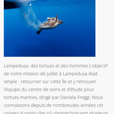
Lampedusa: des tortues et des hommes L’objectif
de notre mission de juillet à Lampedusa était
simple : retourner sur cette île et y retrouver
l’équipe du centre de soins et d’étude pour
tortues marines, dirigé par Daniela Freggi. Nous
connaissons depuis de nombreuses années cet
univers si particulier où s’entrechoquent plusieurs