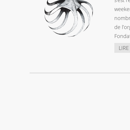
s’est 
weeken
nombre
de l’o
Fonda
LIRE