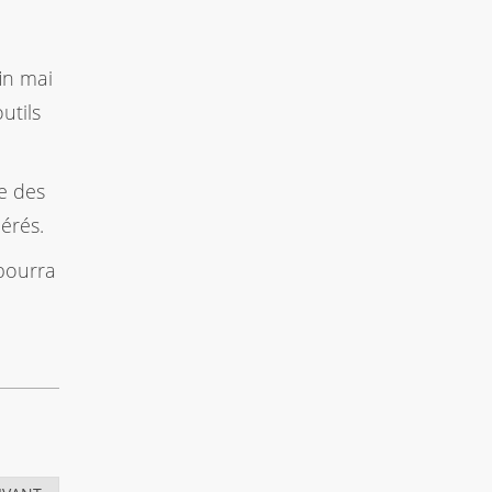
in mai
utils
se des
érés.
 pourra