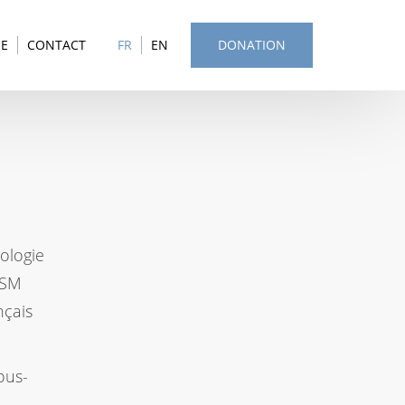
SE
CONTACT
FR
EN
DONATION
ologie
SSM
nçais
ous-