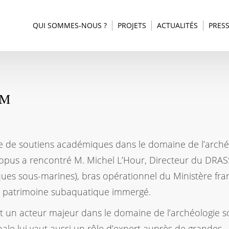
QUI SOMMES-NOUS ?
PROJETS
ACTUALITÉS
PRES
SM
he de soutiens académiques dans le domaine de l’arché
topus a rencontré M. Michel L’Hour, Directeur du DRA
es sous-marines), bras opérationnel du Ministère fra
le patrimoine subaquatique immergé.
t un acteur majeur dans le domaine de l’archéologie s
ale lui vaut aussi un rôle d’expert auprès de grandes