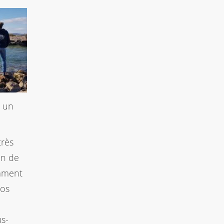
s un
très
in de
emment
tos
us-