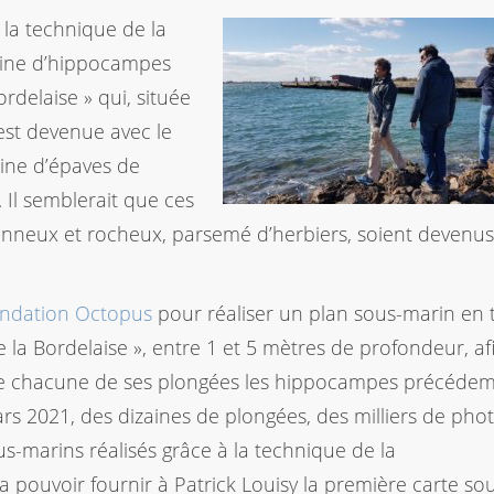
à la technique de la
aine d’hippocampes
delaise » qui, située
 est devenue avec le
ine d’épaves de
 Il semblerait que ces
sablonneux et rocheux, parsemé d’herbiers, soient devenu
ondation Octopus
pour réaliser un plan sous-marin en 
 la Bordelaise », entre 1 et 5 mètres de profondeur, af
 de chacune de ses plongées les hippocampes précéd
ars 2021, des dizaines de plongées, des milliers de pho
s-marins réalisés grâce à la technique de la
pouvoir fournir à Patrick Louisy la première carte so