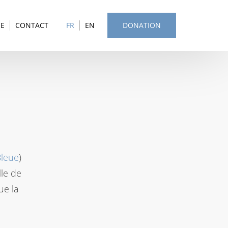
SE
CONTACT
FR
EN
DONATION
Bleue
)
lle de
ue la