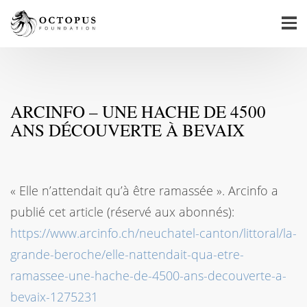
ARCINFO – UNE HACHE DE 4500
ANS DÉCOUVERTE À BEVAIX
« Elle n’attendait qu’à être ramassée ». Arcinfo a
publié cet article (réservé aux abonnés):
https://www.arcinfo.ch/neuchatel-canton/littoral/la-
grande-beroche/elle-nattendait-qua-etre-
ramassee-une-hache-de-4500-ans-decouverte-a-
bevaix-1275231