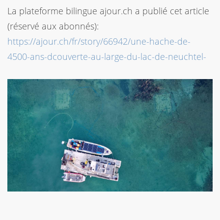
La plateforme bilingue ajour.ch a publié cet article
(réservé aux abonnés):
https://ajour.ch/fr/story/66942/une-hache-de-
4500-ans-dcouverte-au-large-du-lac-de-neuchtel-