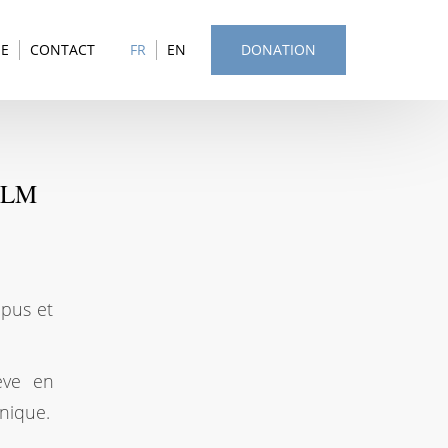
SE
CONTACT
FR
EN
DONATION
ILM
opus et
ève en
unique.