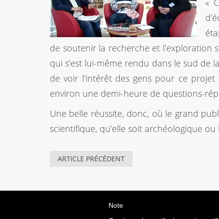
« C
d’é
éta
de soutenir la recherche et l’exploration si
qui s’est lui-même rendu dans le sud de la
de voir l’intérêt des gens pour ce proje
environ une demi-heure de questions-répon
Une belle réussite, donc, où le grand pub
scientifique, qu’elle soit archéologique ou
ARTICLE PRÉCÉDENT
Note