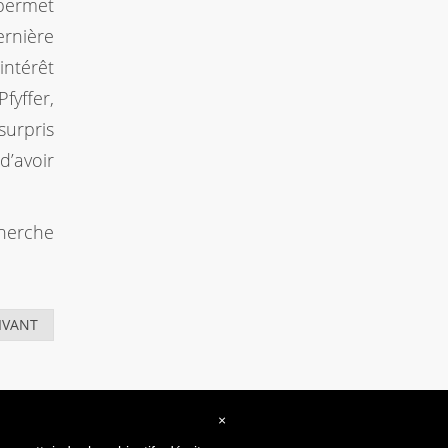
permet
ernière
intérêt
fyffer,
surpris
d’avoir
cherche
IVANT
×