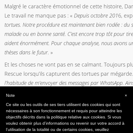
Malgré le caractère émotionnel de cette histoire, Dani
Le travail ne manque pas : «
Depuis octobre 201
6, exp
tortues. Notre procédure est maintenant bien rodée : du s
malade ou en bonne santé. C’est encore trop tôt pour tire
aident énormément. Pour chaque analyse, nous avons une
thèses dans le futur.
»
Et les choses ne vont pas en se calmant. Toujours pl
Rescue lorsqu’ils capturent des tortues par mégarde
l’habitude de m’envoyer des messages par WhatsApp. Ainsi,
photos je peux estimer à l’avance leur taille et état de sa
Note
×
pêcheurs et nous.
»
Ce site ou les outils de ses tiers utilisent des cookies qui sont
nécessaires à son fonctionnement et requis pour atteindre les
objectifs décrits dans la politique relative aux cookies. Si vous
ARTICLE PRÉCÉDENT
ARTICLE SUIVANT
voulez obtenir plus d’informations ou revenir sur votre accord à
l’utilisation de la totalité ou de certains cookies, veuillez