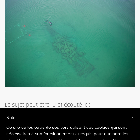
Le sujet peut être lu et écouté ici:
https://www.rtn.ch/rtn/Actualite/Region/20190417-
Note
×
A-la-decouverte-d-une-epave-du-18e.html
Ce site ou les outils de ses tiers utilisent des cookies qui sont
nécessaires à son fonctionnement et requis pour atteindre les