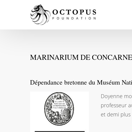
MARINARIUM DE CONCARN
Dépendance bretonne du Muséum Nation
Doyenne mond
professeur a
et demi plus 