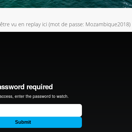
être vu en replay ici (mot de passe: Mozambique2018)