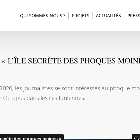
QUI SOMMES-NOUS ?
PROJETS
ACTUALITÉS
PRES
– « L’ÎLE SECRÈTE DES PHOQUES MOIN
2020, les journalistes se sont intéressés au phoque m
on Octopus
dans les îles Ioniennes.