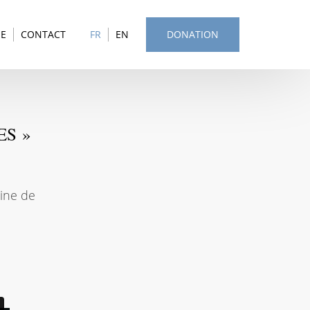
SE
CONTACT
FR
EN
DONATION
ES »
oine de