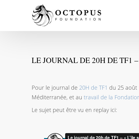
LE JOURNAL DE 20H DE TF1 
Pour le journal de
20H de TF1
du 25 août 
Méditerranée, et au
travail de la Fondati
Le sujet peut être vu en replay ici: