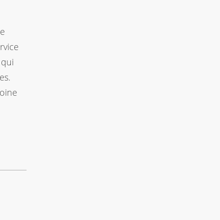
ne
rvice
 qui
es.
moine