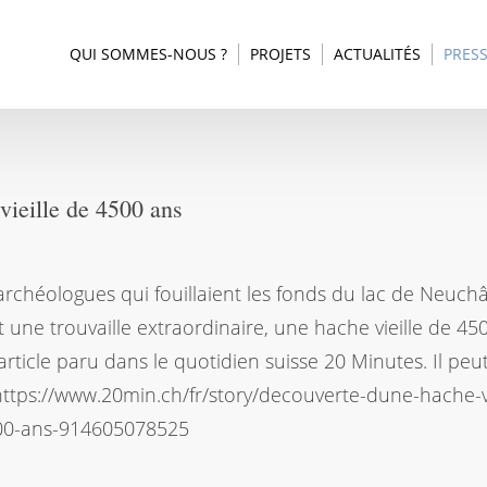
QUI SOMMES-NOUS ?
PROJETS
ACTUALITÉS
PRES
ieille de 4500 ans
archéologues qui fouillaient les fonds du lac de Neuchâ
it une trouvaille extraordinaire, une hache vieille de 45
 article paru dans le quotidien suisse 20 Minutes. Il peu
: https://www.20min.ch/fr/story/decouverte-dune-hache-vi
00-ans-914605078525