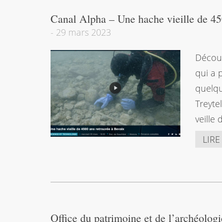
Canal Alpha – Une hache vieille de 45
-
29 mars 2023
Découv
qui a 
quelqu
Treyte
veille
LIRE
Office du patrimoine et de l’archéolog