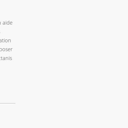
n aide
s
ation
 poser
tanis