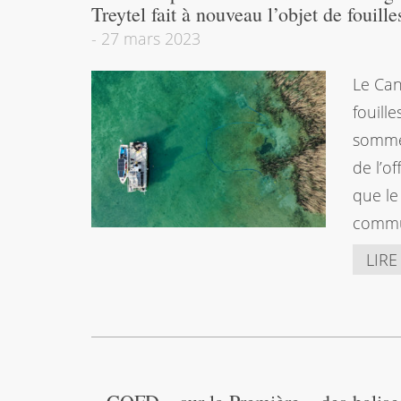
Treytel fait à nouveau l’objet de fouill
-
27 mars 2023
Le Can
fouill
sommes
de l’o
que le
comm
LIRE