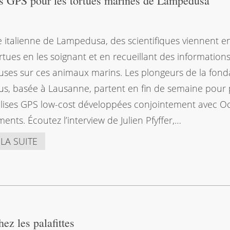
es GPS pour les tortues marines de Lampedusa
île italienne de Lampedusa, des scientifiques viennent e
rtues en les soignant et en recueillant des information
uses sur ces animaux marins. Les plongeurs de la fond
s, basée à Lausanne, partent en fin de semaine pour
lises GPS low-cost développées conjointement avec Oc
ments. Écoutez l’interview de Julien Pfyffer,…
 LA SUITE
z les palafittes