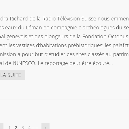
dra Richard de la Radio Télévision Suisse nous emmè
es eaux du Léman en compagnie d’archéologues du se
al genevois et des plongeurs de la Fondation Octopus
ent les vestiges dʹhabitations préhistoriques: les palafitt
mission a pour but d’étudier ces sites classés au patri
l de lʹUNESCO. Le reportage peut être écouté…
 LA SUITE
1
-
2
-
3
-
4
-
-
-
-
-
›