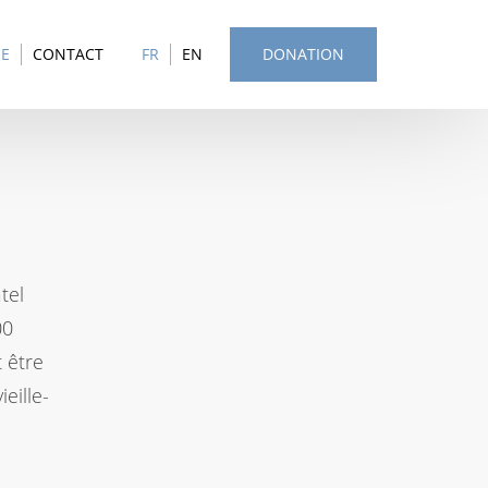
SE
CONTACT
FR
EN
DONATION
tel
00
t être
eille-