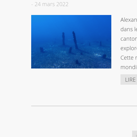
-
24 mars 2022
Alexan
dans l
canton
explor
Cette 
mondia
LIRE
‹