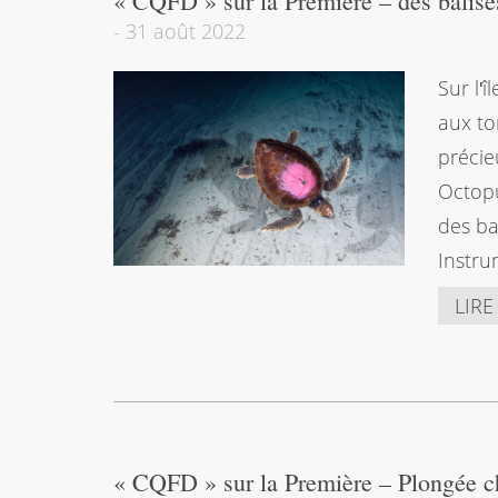
« CQFD » sur la Première – des balis
-
31 août 2022
Sur lʹ
aux to
précie
Octopu
des ba
Instru
LIRE
« CQFD » sur la Première – Plongée che