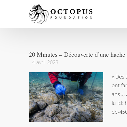
20 Minutes – Découverte d’une hache v
-
4 avril 2023
« Des 
ont fa
ans »,
lu ici
de-45