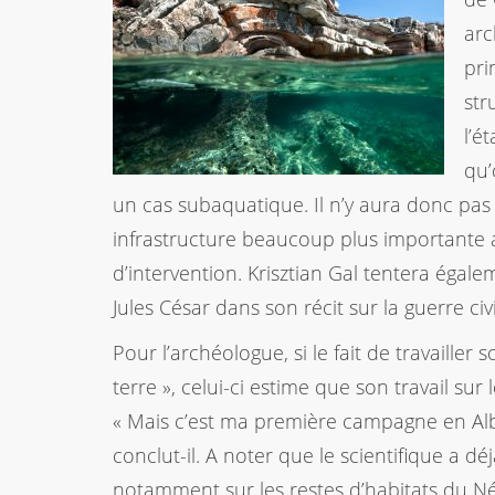
arc
pri
str
l’é
qu’
un cas subaquatique. Il n’y aura donc pas
infrastructure beaucoup plus importante 
d’intervention. Krisztian Gal tentera égale
Jules César dans son récit sur la guerre civi
Pour l’archéologue, si le fait de travaille
terre », celui-ci estime que son travail sur
« Mais c’est ma première campagne en Alba
conclut-il. A noter que le scientifique a d
notamment sur les restes d’habitats du Né