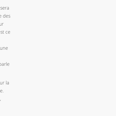
 sera
e des
ur
est ce
 une
parle
ur la
e.
,