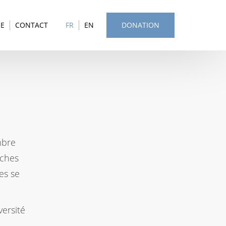
SE
CONTACT
FR
EN
DONATION
mbre
rches
tes se
versité